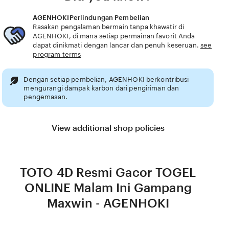
AGENHOKIPerlindungan Pembelian
Rasakan pengalaman bermain tanpa khawatir di
AGENHOKI, di mana setiap permainan favorit Anda
dapat dinikmati dengan lancar dan penuh keseruan.
see
program terms
Dengan setiap pembelian, AGENHOKI berkontribusi
mengurangi dampak karbon dari pengiriman dan
pengemasan.
View additional shop policies
TOTO 4D Resmi Gacor TOGEL
ONLINE Malam Ini Gampang
Maxwin - AGENHOKI