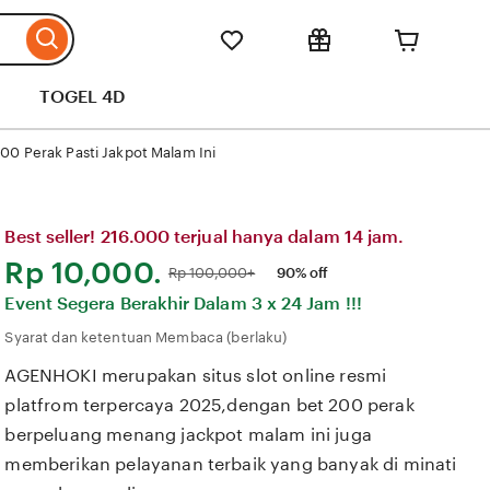
r
ch
TOGEL 4D
00 Perak Pasti Jakpot Malam Ini
Best seller! 216.000 terjual hanya dalam 14 jam.
Harga:
Rp 10,000.
Normal:
Rp 100,000+
90% off
Event Segera Berakhir Dalam
3 x 24 Jam !!!
Syarat dan ketentuan Membaca (berlaku)
AGENHOKI merupakan situs slot online resmi
platfrom terpercaya 2025,dengan bet 200 perak
berpeluang menang jackpot malam ini juga
memberikan pelayanan terbaik yang banyak di minati