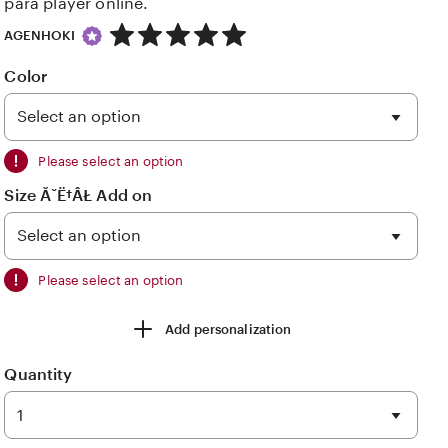
para player online.
5
AGENHOKI
out
of
Color
5
stars
Please select an option
Size Ă˘Ë†ÂŁ Add on
Please select an option
Add personalization
Quantity