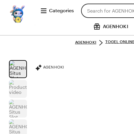
Skip
Search
AGENHOKI
to
Categories
for
Content
items
or
AGENHOKI
shops
TOGEL ONLIN
AGENHOKI
AGENHOKI