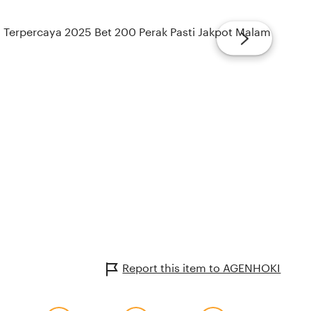
Report this item to AGENHOKI