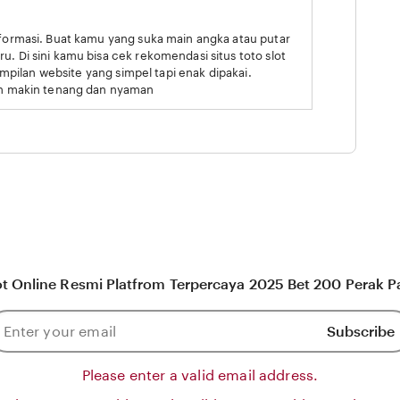
nformasi. Buat kamu yang suka main angka atau putar
u. Di sini kamu bisa cek rekomendasi situs toto slot
tampilan website yang simpel tapi enak dipakai.
ain makin tenang dan nyaman
t Online Resmi Platfrom Terpercaya 2025 Bet 200 Perak Pa
Subscribe
ter
our
ail
Please enter a valid email address.